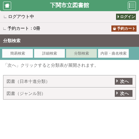
下関市立図書館
∟
ログアウト中
ログイン
図書館カレ
資料検索
マイページ
∟
予約カート：0冊
ンダー
予約カート
分類検索
貸出ランキ
予約ランキ
簡易検索
詳細検索
分類検索
内容・曲名検索
新着案内
ング
ング
「次へ」クリックすると分類表が展開されます。
テーマ別リ
雑誌タイト
図書（日本十進分類）
次へ
所蔵一覧
スト
ル一覧
図書（ジャンル別）
次へ
パスワード
移動図書館
レファレン
再発行
巡回日程表
ス事例検索