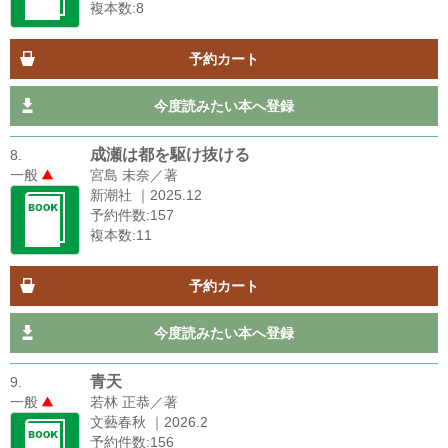
複本数:8
予約カート
今度読みたい本へ登録
成瀬は都を駆け抜ける
8.
一般
宮島 未奈／著
新潮社 ｜2025.12
予約件数:157
複本数:11
予約カート
今度読みたい本へ登録
青天
9.
一般
若林 正恭／著
文藝春秋 ｜2026.2
予約件数:156