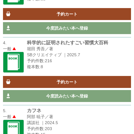
予約カート
今度読みたい本へ登録
科学的に証明されたすごい習慣大百科
4.
一般
堀田 秀吾／著
SBクリエイティブ ｜2025.7
予約件数:216
複本数:8
予約カート
今度読みたい本へ登録
カフネ
5.
一般
阿部 暁子／著
講談社 ｜2024.5
予約件数:203