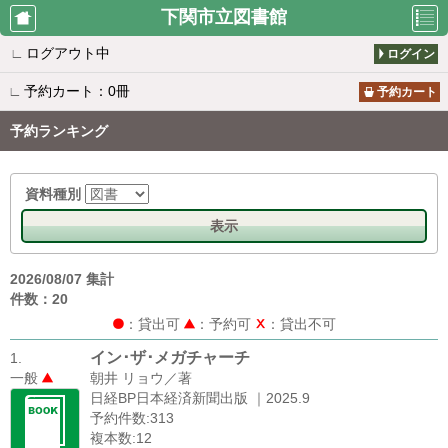
下関市立図書館
∟
ログアウト中
ログイン
図書館カレ
資料検索
マイページ
∟
予約カート：0冊
ンダー
予約カート
予約ランキング
貸出ランキ
予約ランキ
新着案内
ング
ング
資料種別
表示
テーマ別リ
雑誌タイト
所蔵一覧
スト
ル一覧
2026/08/07 集計
件数：20
：貸出可
：予約可
：貸出不可
パスワード
移動図書館
レファレン
イン･ザ･メガチャーチ
1.
再発行
巡回日程表
ス事例検索
一般
朝井 リョウ／著
日経BP日本経済新聞出版 ｜2025.9
予約件数:313
複本数:12